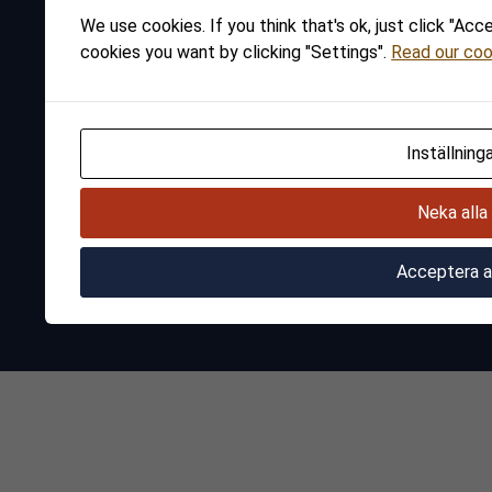
Tel:
+46 (0)8 733 3050
We use cookies. If you think that's ok, just click "Acc
cookies you want by clicking "Settings".
Read our coo
Länkar
Integritetspolicy och cookies
Inställninga
Neka alla
Acceptera a
© 2026
JDA Renewables.
Skapad av
Något kommunikation.