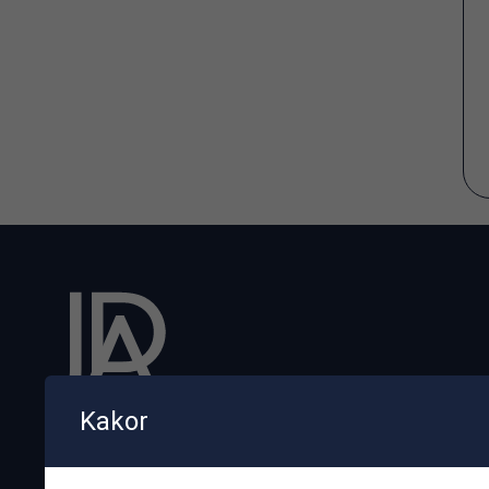
Kakor
Kontakt
jda@jdarenewables.com